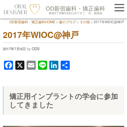
提携医院紹介
OD新宿歯科・矯正歯科
LINE友だち追加
新宿3丁目駅C8出口出てすぐ
月・祝休診
OD新宿歯科・矯正歯科HOME
>
歯のブログ
>
その他
>
2017年WIOC@神戸
Skip
2017年WIOC@神戸
to
content
2017年7月4日
by
ODS
F
X
E
Li
Li
共
a
m
n
n
有
c
ail
e
k
e
e
矯正用インプラントの学会に参加
b
dI
してきました
o
n
o