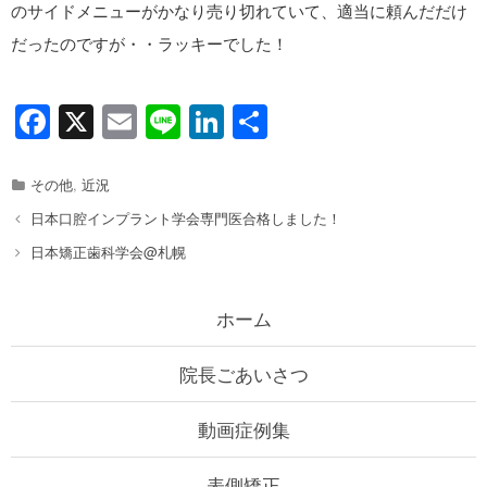
のサイドメニューがかなり売り切れていて、適当に頼んだだけ
だったのですが・・ラッキーでした！
F
X
E
Li
Li
共
a
m
n
n
有
c
ail
e
k
Categories
その他
,
近況
e
e
Post
日本口腔インプラント学会専門医合格しました！
b
dI
navigation
日本矯正歯科学会@札幌
o
n
ホーム
o
k
院長ごあいさつ
動画症例集
表側矯正