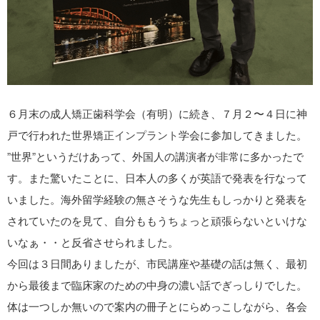
６月末の成人
矯正
歯科学会（有明）に続き、７月２〜４日に神
戸で行われた世界
矯正
インプラント
学会に参加してきました。
”世界”というだけあって、外国人の講演者が非常に多かったで
す。また驚いたことに、日本人の多くが英語で発表を行なって
いました。海外留学経験の無さそうな先生もしっかりと発表を
されていたのを見て、自分ももうちょっと頑張らないといけな
いなぁ・・と反省させられました。
今回は３日間ありましたが、市民講座や基礎の話は無く、最初
から最後まで臨床家のための中身の濃い話でぎっしりでした。
体は一つしか無いので案内の冊子とにらめっこしながら、各会