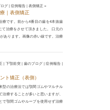
ブログ
|
症例報告
|
表側矯正
=
療｜表側矯正
治療です。前から4番目の歯を4本抜歯
にて治療をさせて頂きました。 口元の
”があります。画像の赤い線です。治療
正
|
下顎前突
|
歯のブログ
|
症例報告
|
ント矯正（表側）
来型の治療法では顎間ゴムやマルチル
て治療することが多いと思いますが、
とで顎間ゴムやループを使用せず治療