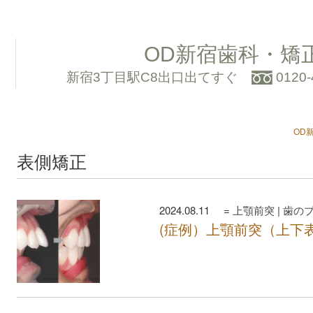
OD新宿歯科・矯
新宿3丁目駅C8出口出てすぐ
0120-
OD
表側矯正
2024.08.11 =
上顎前突
|
歯の
(症例）上顎前突（上下