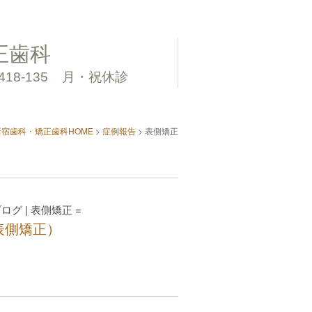
正歯科
418-135
月・祝休診
新宿歯科・矯正歯科HOME
>
症例報告
>
表側矯正
ブログ
|
表側矯正
=
表側矯正）