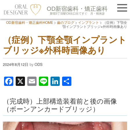
提携医院紹介
OD新宿歯科・矯正歯科
LINE友だち追加
新宿3丁目駅C8出口出てすぐ
月・祝休診
OD新宿歯科・矯正歯科HOME
>
歯のブログ
>
インプラント
>
（症例）下顎全
Skip
顎インプラントブリッジ※外科時画像あり
to
（症例）下顎全顎インプラント
content
ブリッジ※外科時画像あり
2024年8月12日
by
ODS
F
X
E
Li
Li
共
a
m
n
n
有
c
ail
e
k
（完成時）上部構造装着前と後の画像
e
e
（ボーンアンカードブリッジ）
b
dI
o
n