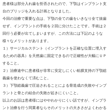
患者様は部分入れ歯を拒否されたので、下顎はインプラント支
台のブリッジを入れる計画となりました。
今回の治療で重要な点は、下顎の全ての歯をいきなり全て抜歯
せず、インプラントの手術を２回に分けたことです。手術は２
回行う必要が出てしまいますが、この方法には下記のような
様々なメリットがあります。
１）サージカルステント（インプラントを正確な位置に埋入す
るための器具）を天然歯に固定できるので正確性が大幅にＵＰ
すること。
２）治療途中に患者様が非常に安定しにくい粘膜支持の下顎総
義歯を使わなくて済むこと。
３）下顎総義歯で圧迫されることによる骨造成の失敗やインプ
ラントと骨との結合の失敗が起きにくいこと。
以上のお話は患者様にはややわかりにくい話ですが、インプラ
ント治療を行う同業者ならそのメリットの大きさがよくわかる