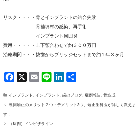
リスク・・・・骨とインプラントの結合失敗
骨補填材の感染、再手術
インプラント周囲炎
費用・・・・・上下顎合わせて約３００万円
治療期間・・・抜歯からブリッジセットまで約１年３ヶ月
F
X
E
Li
Li
共
a
m
n
n
有
c
ail
e
k
Categories
インプラント
,
インプラント
,
歯のブログ
,
症例報告
,
骨造成
e
e
Post
裏側矯正のメリット２つ・デメリット3つ、矯正歯科医が詳しく教えま
b
dI
navigation
す！
o
n
（症例）インビザライン
o