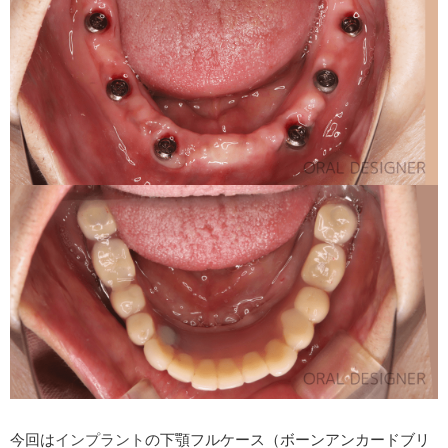
o
k
今回は
インプラント
の下顎フルケース（ボーンアンカードブリ