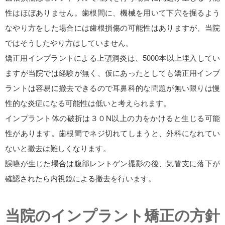
性はほぼありません。歯根間に、機械を用いて下穴を掘るよう
なやり方をした場合には歯根損傷の可能性はありますが、当院
ではそうしたやり方はしていません。
矯正用インプラントによる上顎洞炎は、5000本以上埋入してい
ますが当院では経験が無く、仮にあったとしても矯正用インプ
ラントは容易に撤去できるので耳鼻科的な問題が無い限りは慢
性的な炎症になる可能性は低いと考えられます。
インプラント体の破折は３０N以上の力をかけると生じる可能
性があります。歯根間でネジ切れてしまうと、外科になれてい
ないと撤去は難しくなります。
誤嚥が生じた場合は腹部レントゲン撮影の後、気管支に落下が
確認されたら内視鏡による撤去を行います。
当院のインプラント矯正の方針