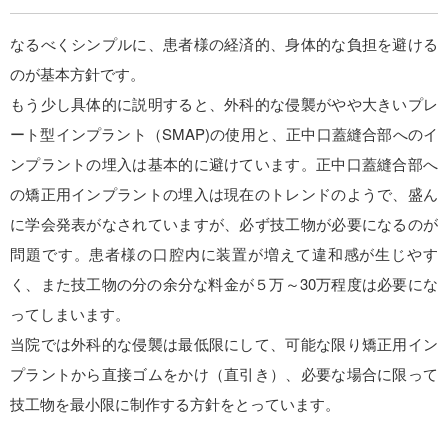
なるべくシンプルに、患者様の経済的、身体的な負担を避ける
のが基本方針です。
もう少し具体的に説明すると、外科的な侵襲がやや大きいプレ
ート型インプラント（SMAP)の使用と、正中口蓋縫合部へのイ
ンプラントの埋入は基本的に避けています。正中口蓋縫合部へ
の矯正用インプラントの埋入は現在のトレンドのようで、盛ん
に学会発表がなされていますが、必ず技工物が必要になるのが
問題です。患者様の口腔内に装置が増えて違和感が生じやす
く、また技工物の分の余分な料金が５万～30万程度は必要にな
ってしまいます。
当院では外科的な侵襲は最低限にして、可能な限り矯正用イン
プラントから直接ゴムをかけ（直引き）、必要な場合に限って
技工物を最小限に制作する方針をとっています。