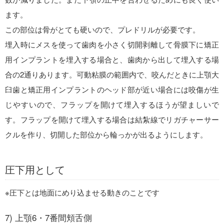
ます。
この部位は骨がとても硬いので、プレドリルが必要です。
埋入時にメスを使って歯肉を小さく切開剥離して骨膜下に矯正
用インプラントを埋入する場合と、歯肉から出して埋入する場
合の2通りあります。可動粘膜の範囲内で、咬んだときに上顎大
臼歯と矯正用インプラントのヘッド部が近い場合には咬傷が生
じやすいので、フラップを開けて埋入するほうが望ましいで
す。フラップを開けて埋入する場合は結紮線でリガチャーサー
クルを作り、切開した部位から輪っかが出るようにします。
圧下用として
※圧下とは地面にめり込ませる動きのことです
7) 上顎6・7番間頬舌側