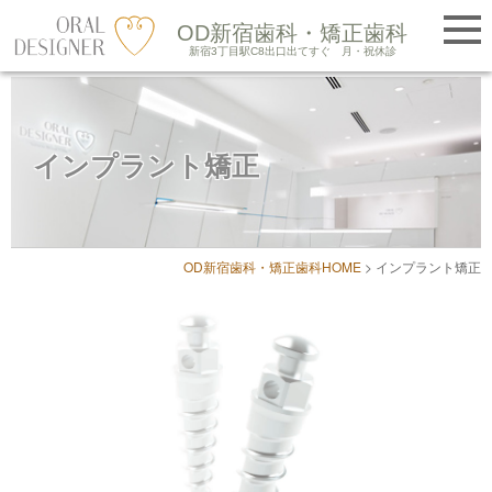
提携医院紹介
OD新宿歯科・矯正歯科
LINE友だち追加
新宿3丁目駅C8出口出てすぐ
月・祝休診
Skip
to
インプラント矯正
content
OD新宿歯科・矯正歯科HOME
>
インプラント矯正