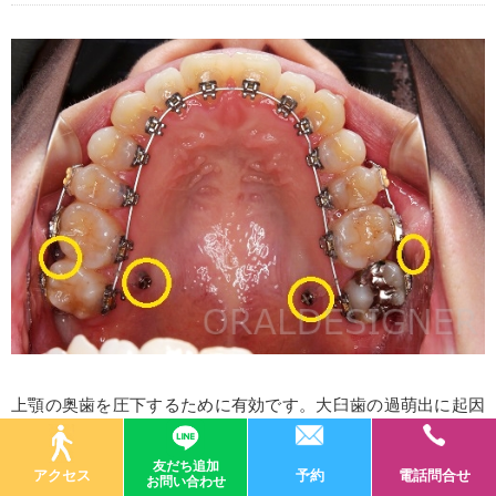
上顎の奥歯を圧下するために有効です。大臼歯の過萌出に起因
する開咬を治す際に有効です。注意するべき点としては、大臼
友だち追加
歯部を圧下すると下顎のオートローテーションが起きるので、
アクセス
予約
電話問合せ
お問い合わせ