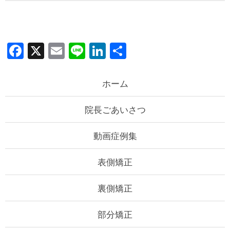
F
X
E
Li
Li
共
a
m
n
n
有
c
ail
e
k
ホーム
e
e
院長ごあいさつ
b
dI
o
n
動画症例集
o
k
表側矯正
裏側矯正
部分矯正