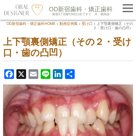
提携医院紹介
OD新宿歯科・矯正歯科
LINE友だち追加
新宿3丁目駅C8出口出てすぐ
月・祝休診
OD新宿歯科・矯正歯科HOME
>
動画症例集
>
受け口
>
上下顎裏側矯正（その
Skip
２・受け口・歯の凸凹）
to
上下顎裏側矯正（その２・受け
content
口・歯の凸凹）
F
X
E
Li
Li
共
a
m
n
n
有
c
ail
e
k
e
e
b
dI
o
n
o