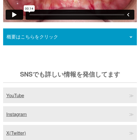
k
概要はこちらをクリック
フルリンガル（上下裏側矯正）の症例動画です。非抜歯ケースで
す。叢生（凸凹）と一部反対咬合（受け口）を改善しています。
SNSでも詳しい情報を発信してます
YouTube
Instagram
X(Twitter)